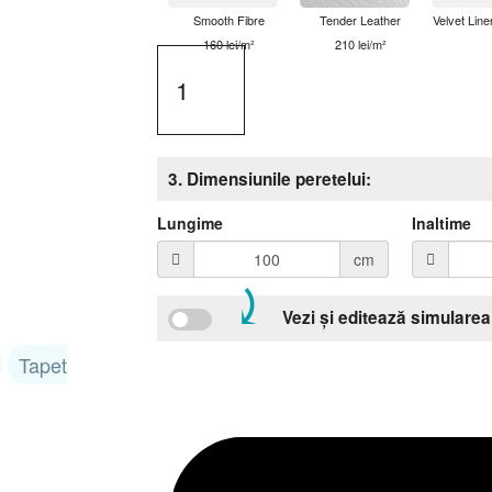
Smooth Fibre
Tender Leather
Velvet Line
160 lei/m²
210 lei/m²
3. Dimensiunile peretelui:
Lungime
Inaltime
cm
⤸
Vezi și editează simularea
Tapet