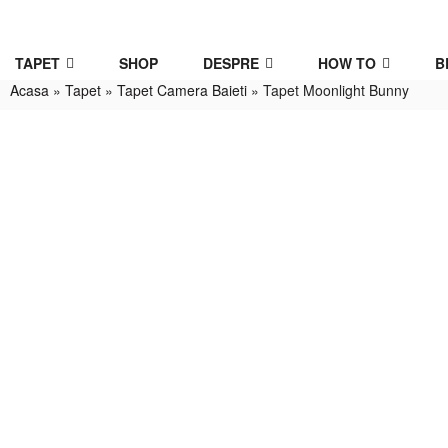
TAPET
SHOP
DESPRE
HOW TO
B
Acasa
»
Tapet
»
Tapet Camera Baieti
»
Tapet Moonlight Bunny