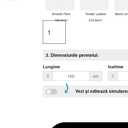
Smooth Fibre
Tender Leather
Velvet Lin
160 lei/m²
210 lei/m²
3. Dimensiunile peretelui:
Lungime
Inaltime
cm
⤸
Vezi și editează simulare