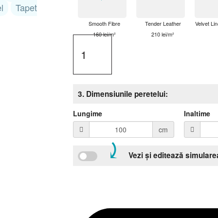
l
Tapet
Smooth Fibre
Tender Leather
Velvet Lin
160 lei/m²
210 lei/m²
3. Dimensiunile peretelui:
Lungime
Inaltime
cm
⤸
Vezi și editează simulare