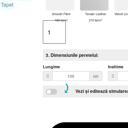
Tapet
Smooth Fibre
Tender Leather
Velvet Lin
160 lei/m²
210 lei/m²
3. Dimensiunile peretelui:
Lungime
Inaltime
cm
⤸
Vezi și editează simulare